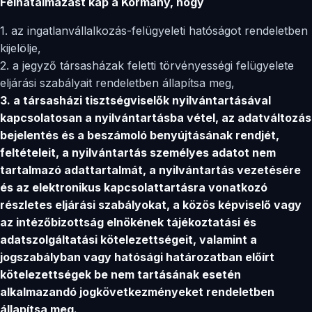
Felhatalmazást kap a Kormány, hogy
1. az ingatlanvállalkozás-felügyeleti hatóságot rendeletben
kijelölje,
2. a jegyző társasházak feletti törvényességi felügyelete
eljárási szabályait rendeletben állapítsa meg,
3. a társasházi tisztségviselők nyilvántartásával
kapcsolatosan a nyilvántartásba vétel, az adatváltozás
bejelentés és a beszámoló benyújtásának rendjét,
feltételeit, a nyilvántartás személyes adatot nem
tartalmazó
adattartalmát, a nyilvántartás vezetésére
és az elektronikus kapcsolattartásra vonatkozó
részletes eljárási
szabályokat, a közös képviselő vagy
az intézőbizottság elnökének tájékoztatási és
adatszolgáltatási
kötelezettségeit, valamint a
jogszabályban vagy hatósági határozatban előírt
kötelezettségek be nem
tartásának esetén
alkalmazandó jogkövetkezményeket rendeletben
állapítsa meg.