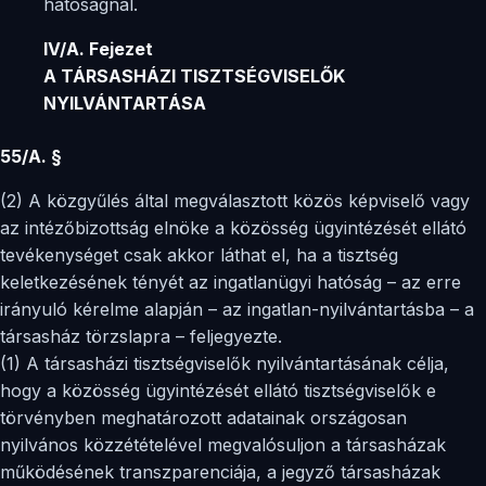
hatóságnál.
IV/A. Fejezet
A TÁRSASHÁZI TISZTSÉGVISELŐK
NYILVÁNTARTÁSA
55/A. §
(2) A közgyűlés által megválasztott közös képviselő vagy
az intézőbizottság elnöke a közösség ügyintézését ellátó
tevékenységet csak akkor láthat el, ha a tisztség
keletkezésének tényét az ingatlanügyi hatóság – az erre
irányuló kérelme alapján – az ingatlan-nyilvántartásba – a
társasház törzslapra – feljegyezte.
(1) A társasházi tisztségviselők nyilvántartásának célja,
hogy a közösség ügyintézését ellátó tisztségviselők e
törvényben meghatározott adatainak országosan
nyilvános közzétételével megvalósuljon a társasházak
működésének transzparenciája, a jegyző társasházak