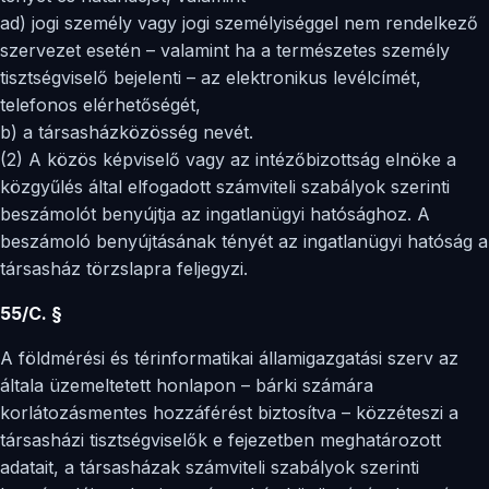
ad) jogi személy vagy jogi személyiséggel nem rendelkező
szervezet esetén – valamint ha a természetes személy
tisztségviselő bejelenti – az elektronikus levélcímét,
telefonos elérhetőségét,
b) a társasházközösség nevét.
(2) A közös képviselő vagy az intézőbizottság elnöke a
közgyűlés által elfogadott számviteli szabályok szerinti
beszámolót benyújtja az ingatlanügyi hatósághoz. A
beszámoló benyújtásának tényét az ingatlanügyi hatóság a
társasház törzslapra feljegyzi.
55/C. §
A földmérési és térinformatikai államigazgatási szerv az
általa üzemeltetett honlapon – bárki számára
korlátozásmentes hozzáférést biztosítva – közzéteszi a
társasházi tisztségviselők e fejezetben meghatározott
adatait, a társasházak számviteli szabályok szerinti