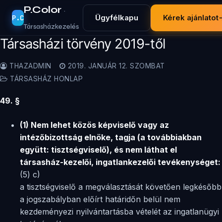
P.Color
·
Ügyfélkapu
Kérek ajánlatot
P.C
Társasházkezelés
Társasházi törvény 2019-től
THAZADMIN
2019. JANUÁR 12. SZOMBAT
TÁRSASHÁZ HONLAP
49. §
(1) Nem lehet közös képviselő vagy az
intézőbizottság elnöke, tagja (a továbbiakban
együtt:
tisztségviselő), és nem láthat el
társasház-kezelői, ingatlankezelői tevékenységet:
(5) c)
a tisztségviselő a megválasztását követően legkésőbb
a jogszabályban előírt határidőn belül nem
kezdeményezi nyilvántartásba vételét az ingatlanügyi