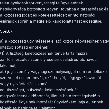
felett gyakorolt törvényességi felügyeletének
hatékonysága biztosított legyen, továbbá a társasházak és
a közösség jogait és kötelezettségeit érintő hatósági
eljárások során a megfelelő kapcsolattartást elősegítse.
55/B. §
a) a közösség ügyintézését ellátó közös képviselőnek vagy
intézőbizottság elnökének
(1) A tisztség keletkezésének ténye tartalmazza
aa) természetes személy esetén családi és utónevét,
lakcímét,
ab) jogi személy vagy jogi személyiséggel nem rendelkező
szervezet esetén nevét, székhelyét, cégjegyzékszámát
vagy nyilvántartási számát,
ac) tisztségét, a tisztség keletkezésének és
megszűnésének időpontját, illetve ha a tisztségviselő a
közösség ügyeinek intézését ügyvivőként látja el, ennek
tényét és határidejét, valamint