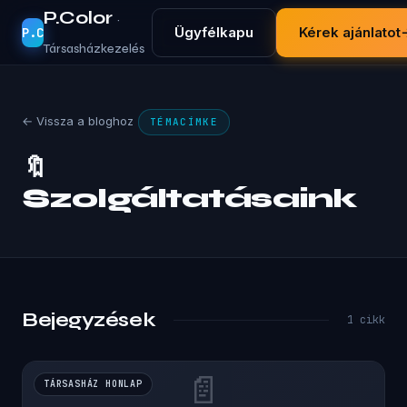
P.Color
·
Ügyfélkapu
Kérek ajánlatot
P.C
Társasházkezelés
← Vissza a bloghoz
TÉMACÍMKE
🔖
Szolgáltatásaink
Bejegyzések
1 cikk
📄
TÁRSASHÁZ HONLAP