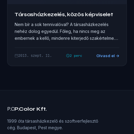
Társasházkezelés, közös képviselet
Nem bír a sok tennivalóval? A társasházkezelés
nehéz dolog egyedül. Főleg, ha nincs meg az
embernek a kellő, mindenre kiterjedő szakértelme.
Nem…
2013. szept. 11.
Olvasd el →
2 perc
P.Color Kft.
P.C
1999 óta társasházkezelő és szoftverfejlesztő
cég. Budapest, Pest megye.